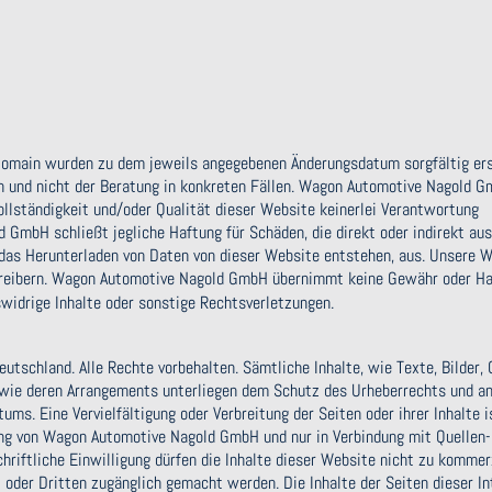
-Domain wurden zu dem jeweils angegebenen Änderungsdatum sorgfältig erst
on und nicht der Beratung in konkreten Fällen. Wagon Automotive Nagold 
Vollständigkeit und/oder Qualität dieser Website keinerlei Verantwortung
GmbH schließt jegliche Haftung für Schäden, die direkt oder indirekt aus
das Herunterladen von Daten von dieser Website entstehen, aus. Unsere 
treibern. Wagon Automotive Nagold GmbH übernimmt keine Gewähr oder Ha
tswidrige Inhalte oder sonstige Rechtsverletzungen.
chland. Alle Rechte vorbehalten. Sämtliche Inhalte, wie Texte, Bilder, 
owie deren Arrangements unterliegen dem Schutz des Urheberrechts und a
ms. Eine Vervielfältigung oder Verbreitung der Seiten oder ihrer Inhalte i
gung von Wagon Automotive Nagold GmbH und nur in Verbindung mit Quellen-
riftliche Einwilligung dürfen die Inhalte dieser Website nicht zu kommer
t oder Dritten zugänglich gemacht werden. Die Inhalte der Seiten dieser In