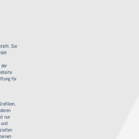
ellt. Sie
GmbH
 der
Website
ftung für
Grafiken,
nderen
st nur
 und
ziellen
ternet-