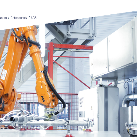
essum
/
Datenschutz
/
AGB