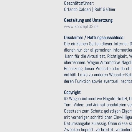
Geschäftsführer:
Orlando Caldari | Rolf Gaßner
Gestaltung und Umsetzung:
www.konzept33.de
Disclaimer / Haftungsausschluss
Die einzelnen Seiten dieser Internet
dienen nur der allgemeinen Informati
kann für die Aktualität, Richtigkeit, 
übernehmen. Wagon Automotive Nagold 
Benutzung dieser Website oder durch 
enthält Links zu anderen Website-Be
deren Funktion sowie eventuell rech
Copyright
© Wagon Automotive Nagold GmbH, Deuts
Ton-, Video- und Animationsdateien s
Gesetzen zum Schutz geistigen Eigentu
mit vorheriger schriftlicher Einwilli
Datumsangabe zulässig. Ohne diese sch
Zwecken kopiert, verbreitet, veränder