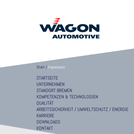
Start
/
Impressum
STARTSEITE
UNTERNEHMEN
STANDORT BREMEN
KOMPETENZEN & TECHNOLOGIEN
QUALITÄT
ARBEITSSICHERHEIT / UMWELTSCHUTZ / ENERGIE
KARRIERE
DOWNLOADS
KONTAKT