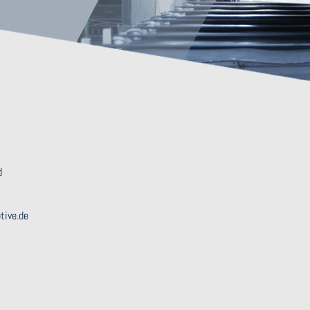
d
tive.de