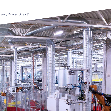
essum
/
Datenschutz
/
AGB