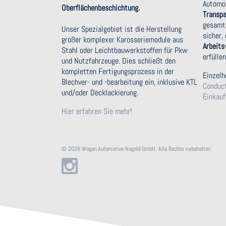
Automob
Oberflächenbeschichtung.
Transpa
gesamte
Unser Spezialgebiet ist die Herstellung
sicher,
großer komplexer Karosseriemodule aus
Arbeit
Stahl oder Leichtbauwerkstoffen für Pkw
erfüllen
und Nutzfahrzeuge. Dies schließt den
kompletten Fertigungsprozess in der
Einzelh
Blechver- und -bearbeitung ein, inklusive KTL
Conduc
und/oder Decklackierung.
Einkau
Hier erfahren Sie mehr!
© 2026 Wagon Automotive Nagold GmbH. Alle Rechte vorbehalten.