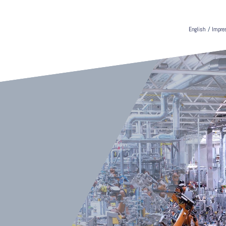
English
/
Impr